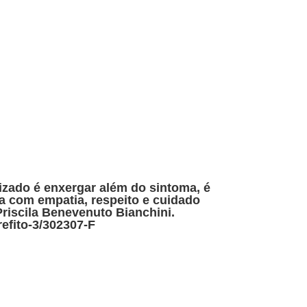
zado é enxergar além do sintoma, é
a com empatia, respeito e cuidado
riscila Benevenuto Bianchini.
refito-3/302307-F