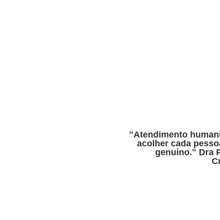
"Atendimento humani
acolher cada pesso
genuíno." Dra P
C